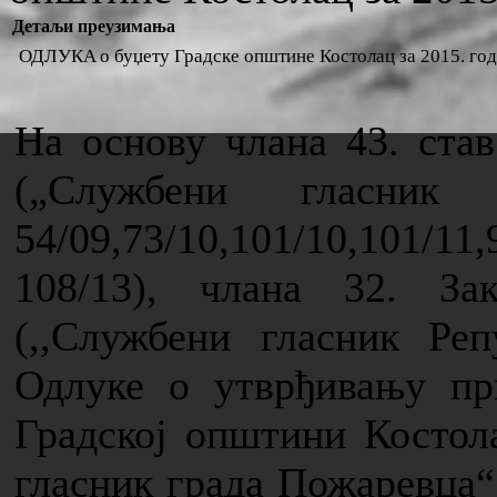
Детаљи преузимања
ОДЛУКA о буџету Градске општине Костолац за 2015. го
На основу члана 43. став
(„Службени гласник 
54/09,73/10,101/10,101/1
108/13), члана 32. За
(,,Службени гласник Реп
Одлуке о утврђивању пр
Градској општини Костол
гласник града Пожаревца“,