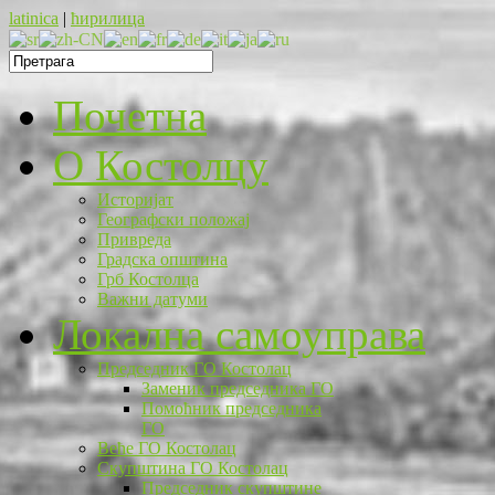
latinica
|
ћирилица
Почетна
O Костолцу
Историјат
Географски положај
Привреда
Градска општина
Грб Костолца
Важни датуми
Локална самоуправа
Председник ГО Костолац
Заменик председника ГО
Помоћник председника
ГО
Веће ГО Костолац
Скупштина ГО Костолац
Председник скупштине