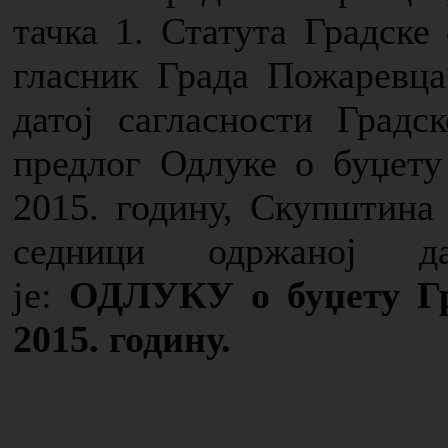
тачка 1. Статута Градске
гласник Града Пожаревца
датој сагласности Градс
предлог Одлуке о буџету
2015. годину, Скупштина
седници одржаној дан
је:
ОДЛУКУ о буџету Гр
2015. годину.