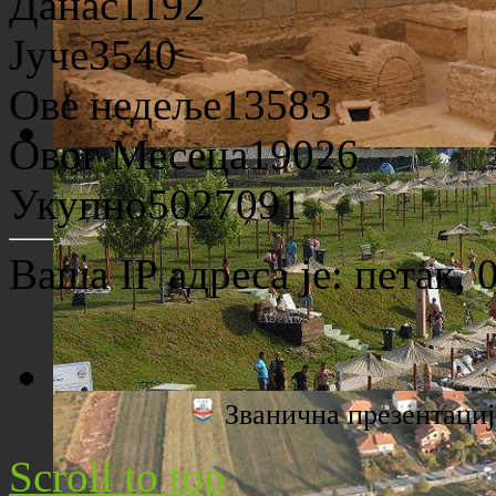
Данас
1192
Јуче
3540
Ове недеље
13583
Овог Месеца
19026
Археолошко налазиште "Viminacium"
Укупно
5027091
Ваша IP адреса је:
петак, 
Званична презентац
Плажа "Топољар" - Поглед са торња
Scroll to top