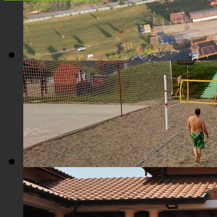
Плажа "Топољар" - Поглед из ваздуха
Плажа "Топољар" - Терени на песку