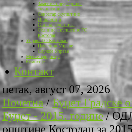
Заменик председника
скупштине
Секретар скупштине
Одборници
Стална радна тела
Седнице Скупштине ГО
Костолац
Управа ГО Костолац
Начелник Управе
Службе Управе
Месне заједнице
Комисије
Контакт
петак, август 07, 2026
Почетна
/
Буџет Градске 
Буџет - 2015. године
/
ОДЛ
општине Костолац за 2015