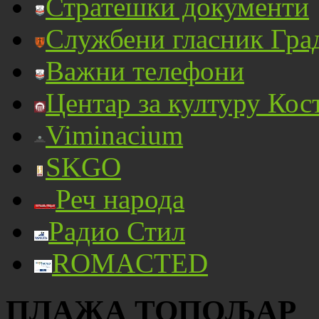
Стратешки документи
Службени гласник Гра
Важни телефони
Центар за културу Кос
Viminacium
SKGO
Реч народа
Радио Стил
ROMACTED
ПЛАЖА ТОПОЉАР