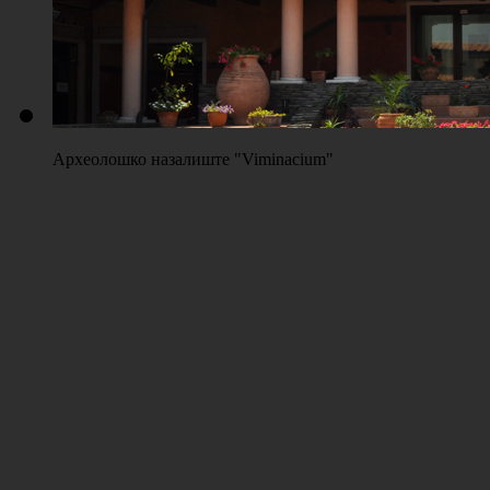
Археолошко назалиште "Viminacium"