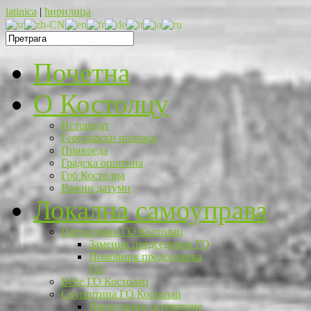
latinica
|
ћирилица
Почетна
O Костолцу
Историјат
Географски положај
Привреда
Градска општина
Грб Костолца
Важни датуми
Локална самоуправа
Председник ГО Костолац
Заменик председника ГО
Помоћник председника
ГО
Веће ГО Костолац
Скупштина ГО Костолац
Председник скупштине