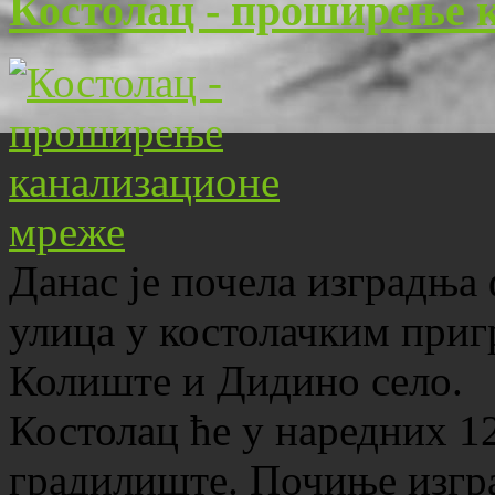
Костолац - проширење 
Данас је почела изградња 
улица у костолачким при
Колиште и Дидино село.
Костолац ће у наредних 12
градилиште. Почиње изгр