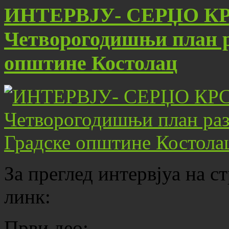
ИНТЕРВЈУ- СЕРЏО К
Четворогодишњи план р
општине Костолац
За преглед интервјуа на 
линк:
Први део: