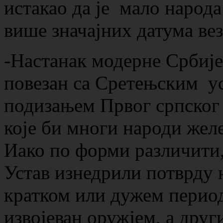
истакао да је мало народа 
више значајних датума вез
-Настанак модерне Србије
повезан са Сретењским ус
подизањем Првог српског 
које би многи народи желе
Иако по форми различити,
Устав изнедрили потврду 
кратком или дужем период
извојеван оружјем, а друг