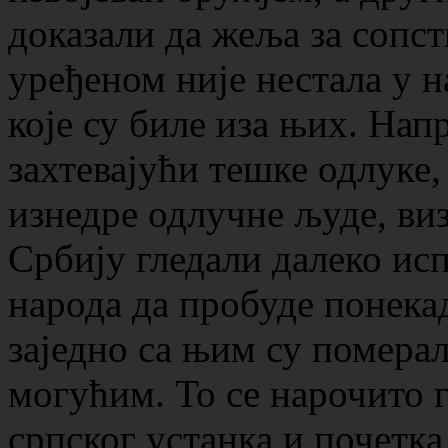
доказали да жеља за сопс
уређеном није нестала у 
које су биле иза њих. Нап
захтевајући тешке одлуке,
изнедре одлучне људе, виз
Србију гледали далеко исп
народа да пробуде понека
заједно са њим су помера
могућим. То се нарочито 
српског устанка и почетк