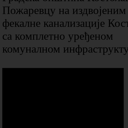
Пожаревцу на издвојеним 
фекалне канализације Кос
са комплетно уређеном
комуналном инфраструкт