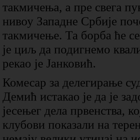
такмичења, а пре свега пу
нивоу Западне Србије поче
такмичење. Та борба ће се
је циљ да подигнемо квал
рекао је Јанковић.
Комесар за делегирање су
Демић истакао је да је з
јесењег дела првенства, ко
клубови показали на терен
немају велики утицај на и