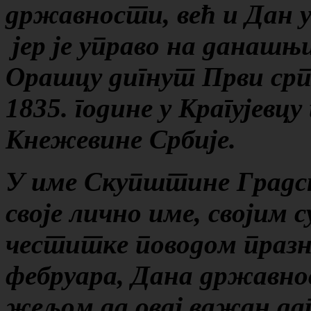
државности, већ и Дан 
јер је управо на д
анашњ
Орашцу дигнут Први срп
1835. године у Крагујевц
Кнежевине Србије.
У име Скупштине Градс
своје лично име, својим 
честитке поводом празн
фебруара, Дана државно
жељом да овај важан дат