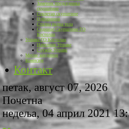
Заменик председника
скупштине
Секретар скупштине
Одборници
Стална радна тела
Седнице Скупштине ГО
Костолац
Управа ГО Костолац
Начелник Управе
Службе Управе
Месне заједнице
Комисије
Контакт
петак, август 07, 2026
Почетна
недеља, 04 април 2021 13