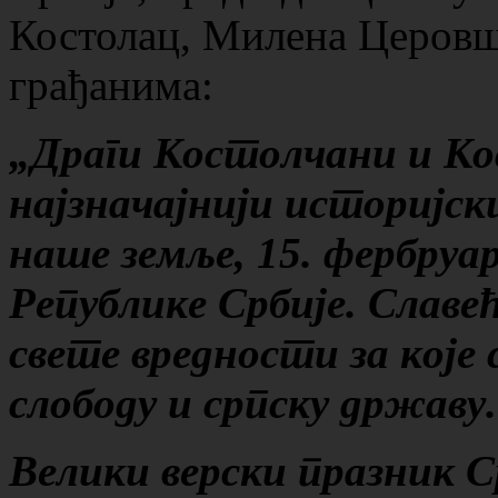
Костолац, Милена Церовше
грађанима:
„
Драги Костолчани и Ко
најзначајнији историјск
наше земље, 15. фербруа
Републике Србије. С
лаве
свете вредности за које 
слободу и српску државу.
Велики верски празник С