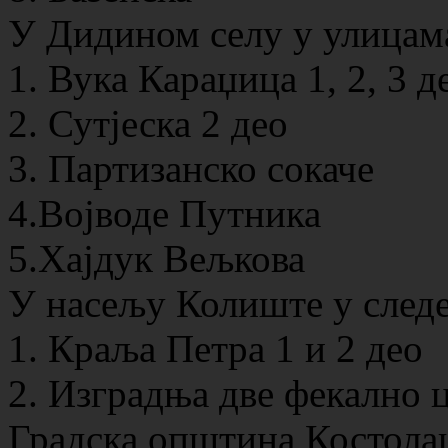
У Дидином селу у улицам
1. Вука Караџица 1, 2, 3 д
2. Сутјеска 2 део
3. Партизанско сокаче
4.Војводе Путника
5.Хајдук Вељкова
У насељу Колиште у след
1. Краља Петра 1 и 2 део
2. Изградња две фекално 
Градска општина Костолац