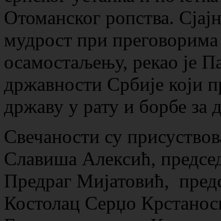
Отоманског ропства. Сјај
мудрост при преговорима 
осамостаљењу, рекао је П
државности Србије који п
државу у рату и борбе за 
Свечаности су присуствов
Славиша Алексић, предс
Предраг Мијатовић, пред
Костолац Серџо Крстанос