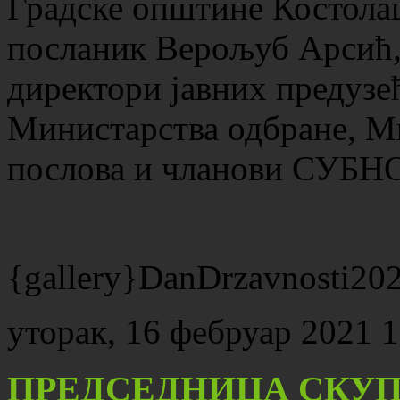
Градске општине Костол
посланик Верољуб Арсић, 
директори јавних предузе
Министарства одбране, 
послова и чланови СУБНО
{gallery}DanDrzavnosti2021
уторак, 16 фебруар 2021 1
ПРЕДСЕДНИЦА СКУ