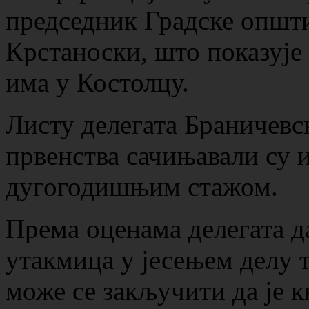
председник Градске општ
Крстаноски, што показује 
има у Костолцу.
Листу делегата Браничевск
првенства сачињавали су и
дугогодишњим стажом.
Према оценама делегата д
утакмица у јесењем делу 
може се закључити да је к