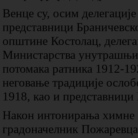
Венце су, осим делегациј
представници Браничевско
општине Костолац, делега
Министарства унутрашњи
потомака ратника 1912-19
неговање традиције ослоб
1918, као и представниц
Након интонирања химне 
градоначелник Пожаревца 