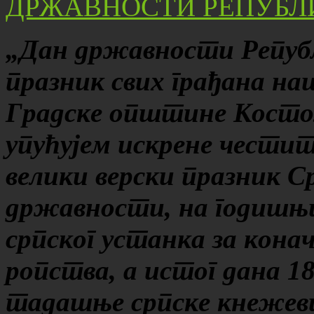
„
Д
ан државности Републи
празник свих грађана наш
Градске општине Костол
упућујем искрене честит
велики верски празник 
државности, на годишњи
српског устанка за кона
ропства, а истог дана 1
тадашње српске кнежевин