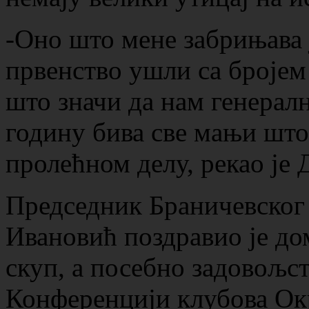
-Оно што мене забрињава 
првенство ушли са бројем 
што значи да нам генералн
годину бива све мањи што
пролећном делу, рекао је 
Председник Браничевског
Ивановић поздравио је до
скуп, а посебно задовољств
Конференцији клубова Ок