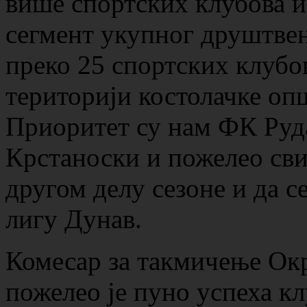
више спортских клубова и
сегмент укупног друштве
преко 25 спортских клубов
територији костолачке опш
Приоритет су нам ФК Руда
Крстаноски и пожелео сви
другом делу сезоне и да с
лигу Дунав.
Комесар за такмичење Ок
пожелео је пуно успеха к