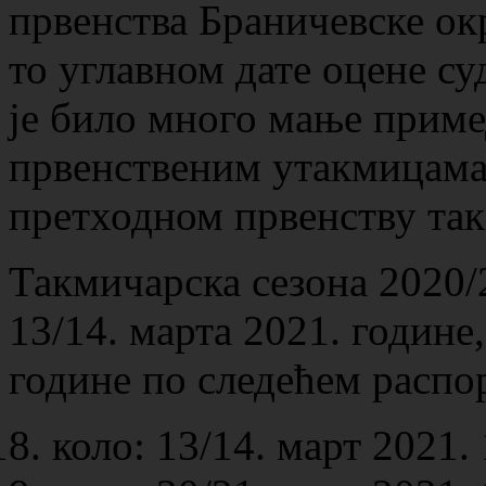
првенства Браничевске ок
то углавном дате оцене су
је било много мање приме
првенственим утакмицама 
претходном првенству так
Такмичарска сезона 2020/
13/14. марта 2021. године,
године по следећем распо
коло: 13/14. март 2021. 