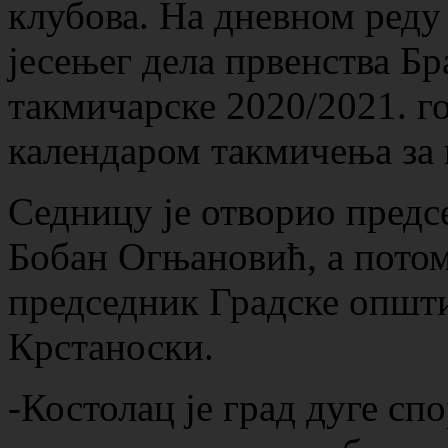
клубова. На дневном реду 
јесењег дела првенства Бр
такмичарске 2020/2021. го
календаром такмичења за 
Седницу је отворио предс
Бобан Огњановић, а потом
председник Градске општ
Крстаноски.
-Костолац је град дуге сп