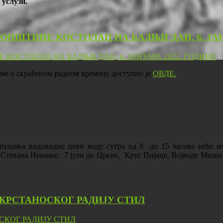
 услузи.
ОПШТИНЕ КОСТОЛАЦ НА БАДЊИ ДАН, 6. ЈАНУ
е о скраћеном радном времену доступно је
ОВДЕ.
пуцања водоводне цеви воду сутра од 8 до 15 часова неће и
а, Стевана Немање, 7 јули до Цркве, Круг Пијаце, Војводе Миши
КРСТАНОСКОГ РАДИЈУ СТИЛ