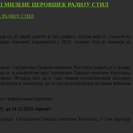
 МИЛЕНЕ ЦЕРОВШЕК РАДИЈУ СТИЛ
 па до данас донето је низ добрих одлука које су утицале на
аду локалног парламента у 2021. години. Она је оценила да
касан. Скупштина Градске општине Костолац радила је у складу
да су за квалитетан рад Скупштине Градске општине Костолац,
дима. Истакла бих да је тако сваком скупштинском заседању
нагласим и чињеницу да су свa акта изгласана великом већином
еса грађана наше општине.
 до 31.12.2021. године?
 седница Скупштине Градске општине Костолац. У том периоду