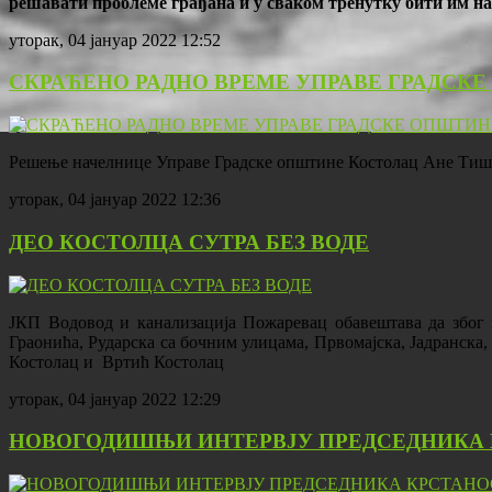
решавати проблеме грађана и у сваком тренутку бити им на
уторак, 04 јануар 2022 12:52
СКРАЋЕНО РАДНО ВРЕМЕ УПРАВЕ ГРАДСКЕ 
Решење начелнице Управе Градске општине Костолац Ане Тишм
уторак, 04 јануар 2022 12:36
ДЕО КОСТОЛЦА СУТРА БЕЗ ВОДЕ
ЈКП Водовод и канализација Пожаревац обавештава да због 
Граонића, Рударска са бочним улицама, Првомајска, Јадранск
Костолац и Вртић Костолац
уторак, 04 јануар 2022 12:29
НОВОГОДИШЊИ ИНТЕРВЈУ ПРЕДСЕДНИКА 