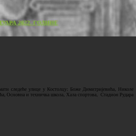
АРА 2022. ГОДИНЕ
мати следеће улице у Костолцу: Боже Димитријевића, Николе
ћа, Основна и техничка школа, Хала спортова, Стадион Рудара