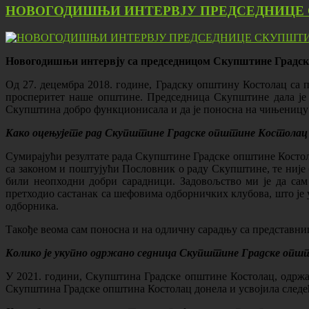
НОВОГОДИШЊИ ИНТЕРВЈУ ПРЕДСЕДНИЦЕ 
Новогодишњи интервју са председницом Скупштине Градс
Од 27. децембра 2018. године, Градску општину Костолац са 
просперитет наше општине. Председница Скупштине дала је 
Скупштина добро функционисала и да је поносна на чињеницу д
Како оцењујете рад Скупштине Градске општине Костолац 
Сумирајући резултате рада Скупштине Градске општине Костола
са законом и поштујући Пословник о раду Скупштине, те није
били неопходни добри сарадници. Задовољство ми је да сам
претходио састанак са шефовима одборничких клубова, што је 
одборника.
Такође веома сам поносна и на одличну сарадњу са представни
Колико је укупно одржано седница Скупштине Градске општине
У 2021. години, Скупштина Градске општине Костолац, одржа
Скупштина Градске општина Костолац донела и усвојила следећа