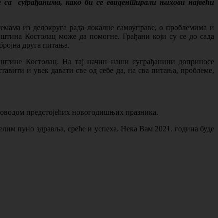
 са суграђанима, како би се евидентирали њихови највећи
 темама из делокруга рада локалне самоуправе, о проблемима и
пштина Костолац може да помогне. Грађани који су се до сада
бројна друга питања.
општине Костолац. На тај начин наши суграђанини доприносе
авити и увек давати све од себе да, на сва питања, проблеме,
 поводом предстојећих новогодишњих празника.
лим пуно здравља, среће и успеха. Нека Вам 2021. година буде