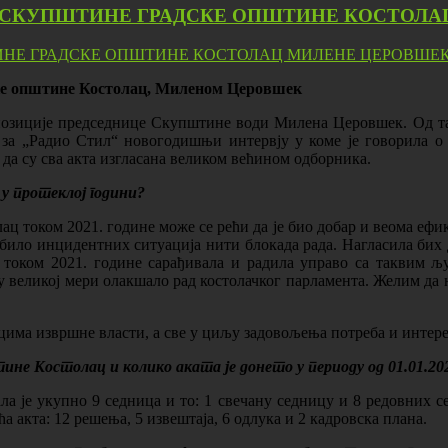
СКУПШТИНЕ ГРАДСКЕ ОПШТИНЕ КОСТОЛАЦ
ке општине Костолац, Миленом Церовшек
позиције председнице Скупштине води Милена Церовшек. Од тада
за „Радио Стил“ новогодишњи интервју у коме је говорила о р
а су свa акта изгласана великом већином одборника.
у протеклој години?
ц током 2021. године може се рећи да је био добар и веома ефи
 било инцидентних ситуација нити блокада рада. Нагласила бих 
 током 2021. године сарађивала и радила управо са таквим љу
у великој мери олакшало рад костолачког парламента. Желим да 
цима извршне власти, а све у циљу задовољења потреба и интер
 Костолац и колико аката је донето у периоду од 01.01.2021.
ла је укупно 9 седница и то: 1 свечану седницу и 8 редовних
 акта: 12 решења, 5 извештаја, 6 одлука и 2 кадровска плана.