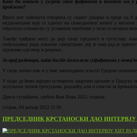
Како би изашли у сусрет свим грађанима и помогли им у 
проблеми?
Врата мог кабинета отворена су сваког
уторка
и среде од 9 д
недоумицама које се односе на свакодневни живот у месним з
обратили изложили су углавном проблеме у вези са незапослено
Такође грађани могу да дају своје предлоге и сугестије, 
побољшању рада локалне самоуправе, јер је наш рад је првенс
пружимо одговор и решење.
За крај разговора, шта бисте пожелели суграђанима у новој г
У своје лично име и у име законодавне власти Градске општин
У нади да ћемо заједно остварити зацртане циљеве и Градску 
испуњена лепим тренуцима, радошћу, али и снагом за превазил
Драги суграђани, срећна Вам Нова 2022. година.
уторак, 04 јануар 2022 11:56
ПРЕДСЕДНИК КРСТАНОСКИ ДАО ИНТЕРВЈУ 