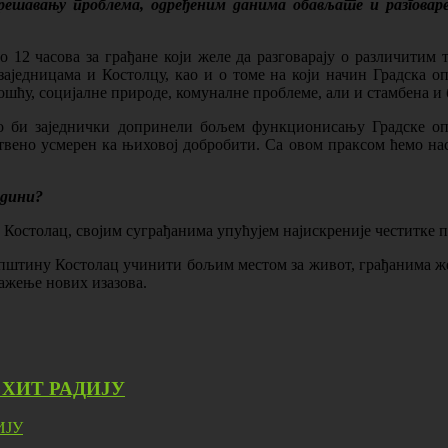
решавању проблема, одређеним данима обављате и разговаре
о 12 часова за грађане који желе да разговарају о различитим
аједницама и Костолцу, као и о томе на који начин Градска о
шћу, социјалне природе, комуналне проблеме, али и стамбена и 
како би заједнички допринели бољем функционисању Градске 
твено усмерен ка њиховој добробити. Са овом праксом ћемо наст
одини?
е Костолац, својим суграђанима упућујем најискреније честитке
општину Костолац учинити бољим местом за живот, грађанима же
ажење нових изазова.
ХИТ РАДИЈУ