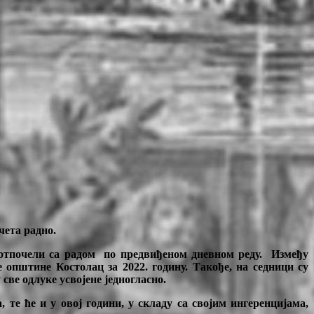
чета радно.
у отпочели са радом по предвиђеном дневном реду. Између
општине Костолац за 2022. годину. Такође, на седници су
ве одлуке усвојене једногласно.
те ће и у овој години, у складу са својим ингеренцијама,