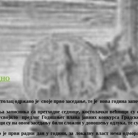
ДНО
толац одржано је своје прво заседање, те је нова година запо
ња записника са претходне седнице, костолачки већници с
 усвојило
предлог
Годишњег плана јавних конкурса Градске 
 су на овом заседању били сложни у доношењу одлука, те су с
је први радни дан у години, за локалну власт нема одмора, 