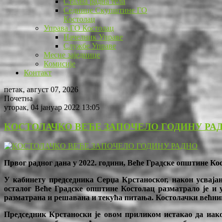
Стална радна тела
Седнице Скупштине ГО
Костолац
Управа ГО Костолац
Начелник Управе
Службе Управе
Месне заједнице
Комисије
Контакт
петак, август 07, 2026
Почетна
уторак, 04 јануар 2022 13:05
КОСТОЛАЧКО ВЕЋЕ ЗАПОЧЕЛО ГОДИНУ РА
Првог радног дан
a
у 2022. години, Веће Градске општине Кос
У кабинету председника Серџа Крстаноског, након усваја
осталог Веће Градске општине Костолац разматрало је и
разматрана и решавана и текућа питања. Костолачки већници
Председник Крстаноски је овом приликом истакао да иако 