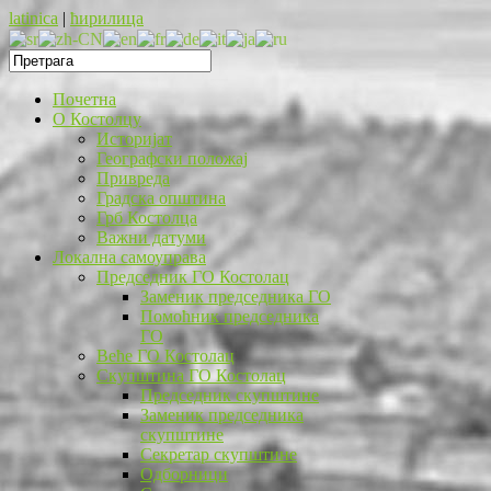
latinica
|
ћирилица
Почетна
O Костолцу
Историјат
Географски положај
Привреда
Градска општина
Грб Костолца
Важни датуми
Локална самоуправа
Председник ГО Костолац
Заменик председника ГО
Помоћник председника
ГО
Веће ГО Костолац
Скупштина ГО Костолац
Председник скупштине
Заменик председника
скупштине
Секретар скупштине
Одборници