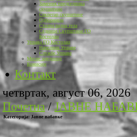
Заменик председника
скупштине
Секретар скупштине
Одборници
Стална радна тела
Седнице Скупштине ГО
Костолац
Управа ГО Костолац
Начелник Управе
Службе Управе
Месне заједнице
Комисије
Контакт
четвртак, август 06, 2026
Почетна
/
ЈАВНЕ НАБАВ
Категорија: Јавне набавке