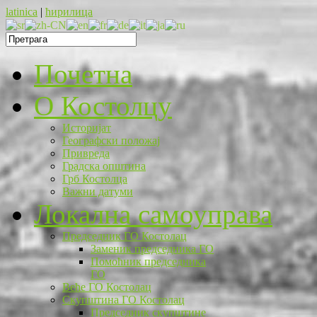
latinica
|
ћирилица
Почетна
O Костолцу
Историјат
Географски положај
Привреда
Градска општина
Грб Костолца
Важни датуми
Локална самоуправа
Председник ГО Костолац
Заменик председника ГО
Помоћник председника
ГО
Веће ГО Костолац
Скупштина ГО Костолац
Председник скупштине