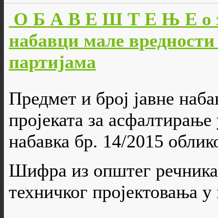
О Б А В Е Ш Т Е Њ Е о 
набавци мале вредности 
партијама
Предмет и број јавне наба
пројеката за асфалтирање у
набавка бр. 14/2015 облико
Шифра из општег речника 
техничког пројектовања у