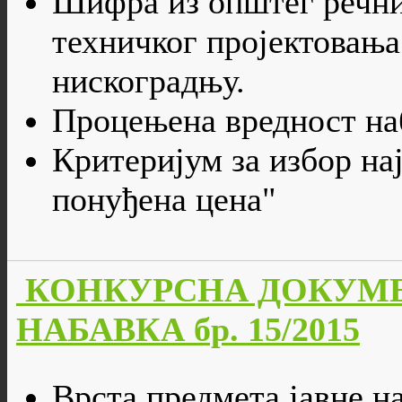
Шифра из општег речни
техничког пројектовања
нискоградњу.
Процењена вредност наб
Критеријум за избор на
понуђена цена"
КОНКУРСНА ДОКУМЕ
НАБАВКА бр. 15/2015
Врста предмета јавне на