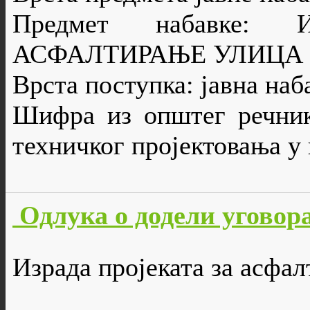
Предмет набавке:
АСФАЛТИРАЊЕ УЛИЦА
Врста поступка: јавна наб
Шифра из општег речник
техничког пројектовања у
Одлука о додели уговора
Израда пројеката за асфа