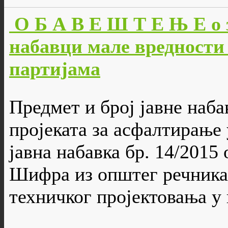
О Б А В Е Ш Т Е Њ Е о 
набавци мале вредности 
партијама
Предмет и број јавне наба
пројеката за асфалтирање у
јавна набавка бр. 14/2015
Шифра из општег речника 
техничког пројектовања у