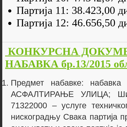
Партија 11: 38.423,00 д
Партија 12: 46.656,50 д
КОНКУРСНА ДОКУМЕ
НАБАВКА бр.13/2015 об
Предмет набавке: набавк
АСФАЛТИРАЊЕ УЛИЦА; Шиф
71322000 – услуге техничко
нискоградњу Свака партија п