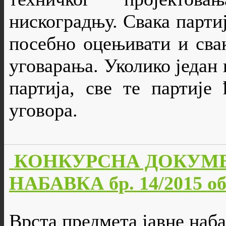
нискоградњу. Свака партиј
посебно оцењивати и свак
уговарања. Уколико један 
партија, све те партије
уговора.
КОНКУРСНА ДОКУМЕ
НАБАВКА бр. 14/2015 об
Врста предмета јавне наба