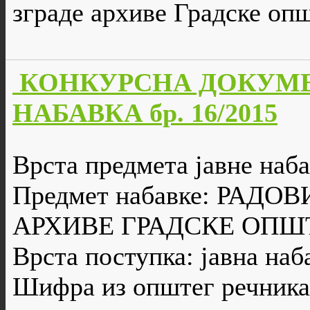
зграде архиве Градске оп
КОНКУРСНА ДОКУМЕ
НАБАВКА бр. 16/2015
Врста предмета јавне наба
Предмет набавке: РАД
АРХИВЕ ГРАДСКЕ ОПШ
Врста поступка: јавна наб
Шифра из општег речника