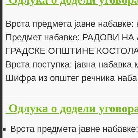
Врста предмета јавне набавке: 
Предмет набавке: РАДОВИ Н
ГРАДСКЕ ОПШТИНЕ КОСТОЛ
Врста поступка: јавна набавка
Шифра из општег речника наба
Одлука о додели уговора
Врста предмета јавне набавке: