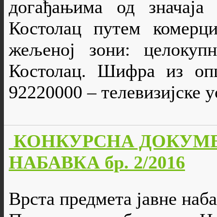
догађањима од значаја
Костолац путем комерци
жељеној зони: целокуп
Костолац. Шифра из опш
92220000 – телевизијске у
КОНКУРСНА ДОКУМЕ
НАБАВКА бр. 2/2016
Врста предмета јавне наба