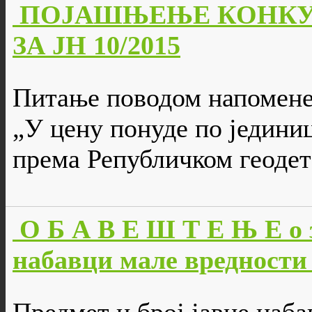
ПОЈАШЊЕЊЕ КОНКУ
ЗА ЈН 10/2015
Питање поводом напомене 
„У цену понуде по једини
према Републичком геодет
О Б А В Е Ш Т Е Њ Е о 
набавци мале вредности 