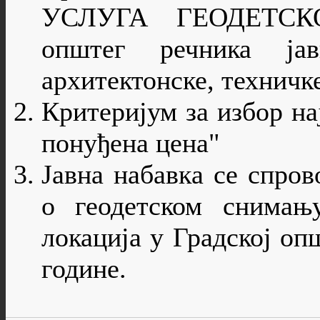
УСЛУГА ГЕОДЕТС
општег речника ја
архитектонске, техничке
Критеријум за избор на
понуђена цена"
Jавнa набавкa се спро
о геодетском снимањ
локација у Градској оп
године.