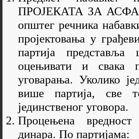
ПРОЈЕКАТА ЗА АСФА
општег речника набавки
пројектовања у грађев
партија представља
оцењивати и свака п
уговарања. Уколико је
више партија, све 
јединственог уговора.
Процењена вредност 
динара. По партијама: