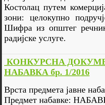
Костолац путем комерциј
зони: целокупно подруч
Шифра из општег речник
радијске услуге.
КОНКУРСНА ДОКУМЕ
НАБАВКА бр. 1/2016
Врста предмета јавне наба
Предмет набавке: НАБ