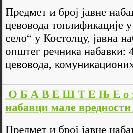
Предмет и број јавне наба
цевовода топлификације у
село“ у Костолцу, јавна н
општег речника набавки: 
цевовода, комуникационих
О Б А В Е Ш Т Е Њ Е о 
набавци мале вредности 
Предмет и број јавне наб