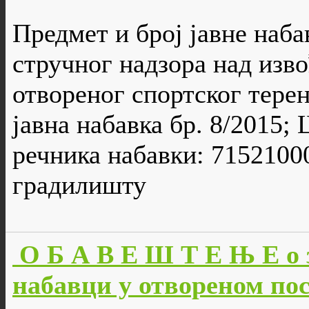
Предмет и број јавне наб
стручног надзора над изв
отвореног спортског терен
јавна набавка бр. 8/2015;
речника набавки: 71521000
градилишту
О Б А В Е Ш Т Е Њ Е о 
набавци у отвореном пос