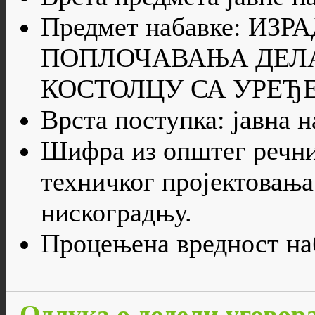
Предмет набавке: ИЗ
ПОПЛОЧАВАЊА ДЕЛА
КОСТОЛЦУ СА УРЕЂ
Врста поступка: јавна 
Шифра из општег речни
техничког пројектовања
нискоградњу.
Процењена вредност наб
Одлука о додели уговора