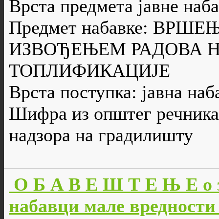
Врста предмета јавне наба
Предмет набавке: ВРШ
ИЗВОЂЕЊЕМ РАДОВА Н
ТОПЛИФИКАЦИЈЕ
Врста поступка: јавна наб
Шифра из општег речника 
надзора на градилишту
О Б А В Е Ш Т Е Њ Е о 
набавци мале вредности 