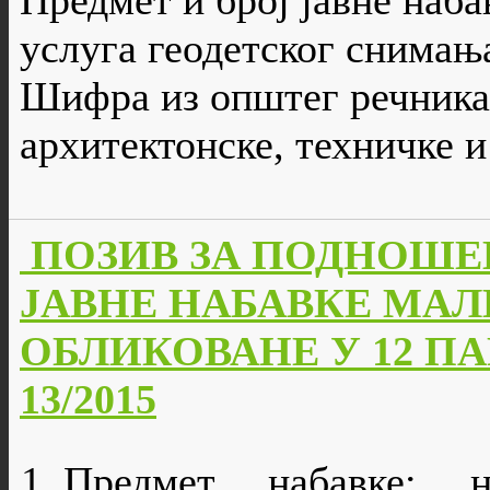
Предмет и број јавне наба
услуга геодетског снимања
Шифра из општег речника
aрхитектонске, техничке и
ПОЗИВ ЗА ПОДНОШЕ
ЈАВНЕ НАБАВКЕ МАЛ
ОБЛИКОВАНЕ У 12 ПАРТ
13/2015
Предмет набавке: 