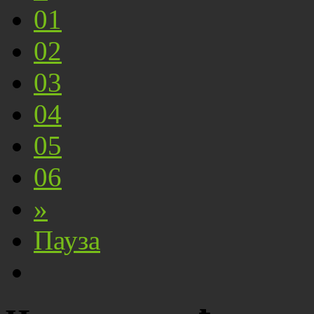
01
02
03
04
05
06
»
Пауза