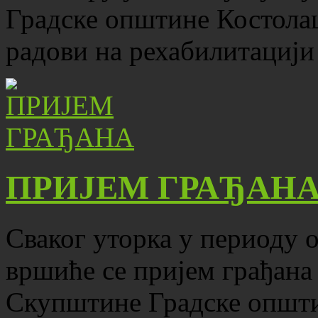
Градске општине Костола
радови на рехабилитацији
ПРИЈЕМ ГРАЂАН
Сваког уторка у периоду о
вршиће се пријем грађана
Скупштине Градске општ