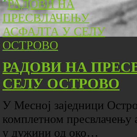
РАДОВИ НА ПРЕС
СЕЛУ ОСТРОВО
У Месној заједници Остро
комплетном пресвлачењу 
у дужини од око…