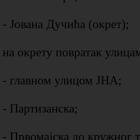
- Јована Дучића (окрет);
на окрету повратак улицам
- главном улицом ЈНА;
- Партизанска;
- Првомајска до кружног т