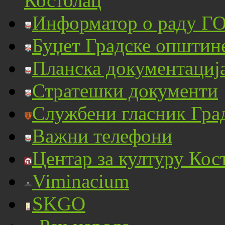
Костолац
Информатор о раду ГО
Буџет Градске општин
Планска документациј
Стратешки документи
Службени гласник Гра
Важни телефони
Центар за културу Кос
Viminacium
SKGO