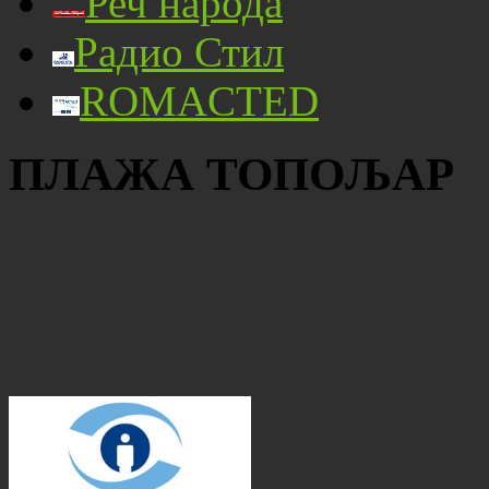
Реч народа
Радио Стил
ROMACTED
ПЛАЖА ТОПОЉАР