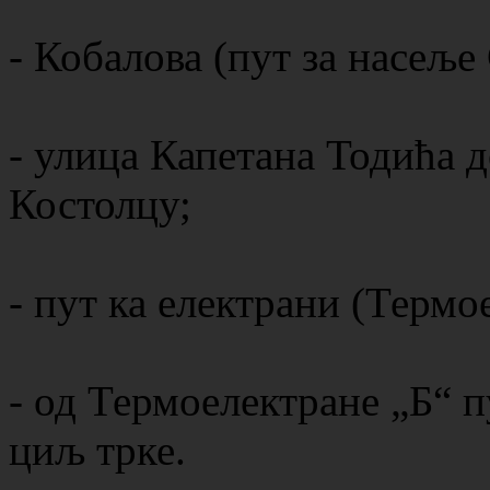
- Кобалова (пут за насеље
- улица Капетана Тодића 
Костолцу;
- пут ка електрани (Термо
- од Термоелектране „Б“ п
циљ трке.