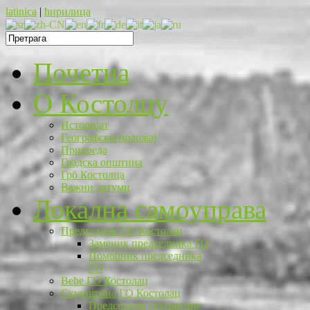
latinica
|
ћирилица
Почетна
O Костолцу
Историјат
Географски положај
Привреда
Градска општина
Грб Костолца
Важни датуми
Локална самоуправа
Председник ГО Костолац
Заменик председника ГО
Помоћник председника
ГО
Веће ГО Костолац
Скупштина ГО Костолац
Председник скупштине