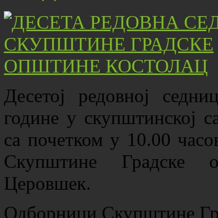
Десетој редовној седни
године у скупштинској с
са почетком у 10.00 часо
Скупштине Градске о
Церовшек.
Одборници Скупштине Гр