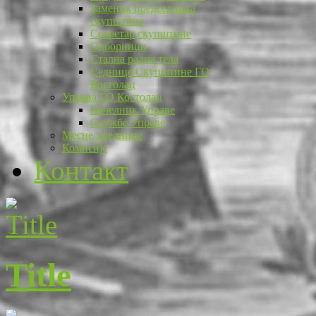
Заменик председника
скупштине
Секретар скупштине
Одборници
Стална радна тела
Седнице Скупштине ГО
Костолац
Управа ГО Костолац
Начелник Управе
Службе Управе
Месне заједнице
Комисије
Контакт
Title