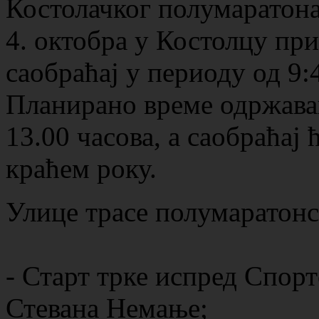
Костолачког полумаратона 
4. октобра у Костолцу пр
саобраћај у периоду од 9:
Планирано време одржавањ
13.00 часова, а саобраћај
краћем року.
Улице трасе полумаратонс
- Старт трке испред Спорт
Стевана Немање;