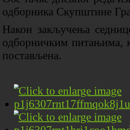
одборника Скупштине Гра
Након закључења седнице
одборничким питањима, к
постављена.