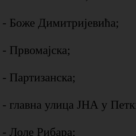
- Боже Димитријевића;
- Првомајска;
- Партизанска;
- главна улица ЈНА у Петк
- Лоле Рибара;