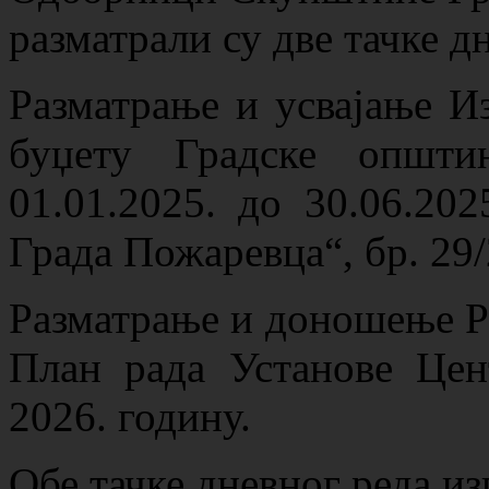
разматрали су две тачке дн
Разматрање и усвајање И
буџету Градске општи
01.01.2025. до 30.06.202
Града Пожаревца“, бр. 29/
Разматрање и доношење Р
План рада Установе Цент
2026. годину.
Обе тачке дневног реда из