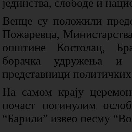
јединства, слободе и наци
Венце су положили предс
Пожаревца, Министарства
општине Костолац, Бра
борачка удружења и 
представници политичких
На самом крају церемон
почаст погинулим ослоб
“Барили” извео песму “Во