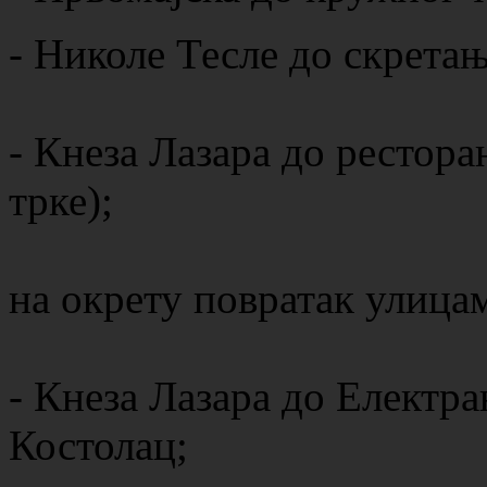
- Николе Тесле до скретањ
- Кнеза Лазара до рестора
трке);
на окрету повратак улицам
- Кнеза Лазара до Електр
Костолац;