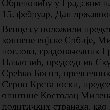
Обреновићу у Градском п
15. фебруар, Дан државно
Венце су положили предст
копнене војске Србије, 
послова, градоначелник 
Павловић, председник Ск
Срећко Босић, председни
Серџо Крстаноски, предс
општине Костолац Милена
политичких странака, као