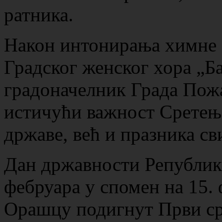
ратника.
Након интонирања химне 
Градског женског хора „Б
градоначелник Града Пож
истичући важност Сретења
државе, већ и празника св
Дан државности Републике
фебруара у спомен на 15. 
Орашцу подигнут Први ср