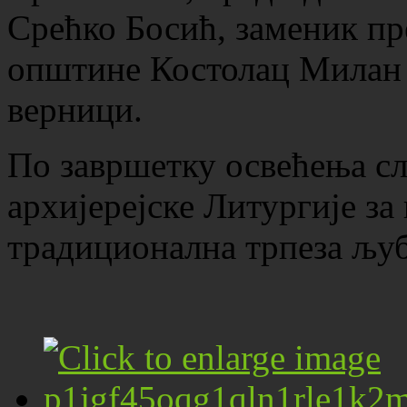
Срећко Босић, заменик п
општине Костолац Милан 
верници.
По завршетку освећења сл
архијерејске Литургије за
традиционална трпеза љуб