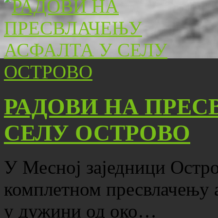
РАДОВИ НА ПРЕС
СЕЛУ ОСТРОВО
У Месној заједници Остро
комплетном пресвлачењу 
у дужини од око…