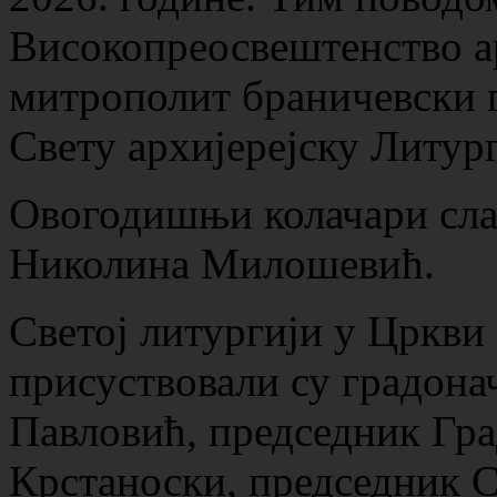
Високопреосвештенство а
митрополит браничевски 
Свету архијерејску Литург
Овогодишњи колачари слав
Николина Милошевић.
Светој литургији у Цркви
присуствовали су градон
Павловић, председник Гр
Крстаноски, председник 