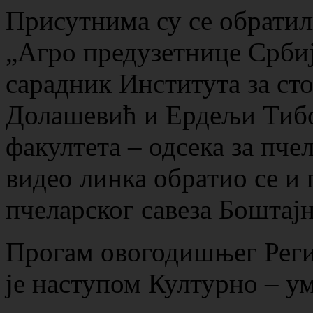
Присутнима су се обратил
„Агро предузетнице Срби
сарадник Института за ст
Долашевић и Ердељи Тиб
факултета – одсека за пче
видео линка обратио се и
пчеларског савеза Боштај
Прогам овогодишњег Реги
је наступом Културно – у