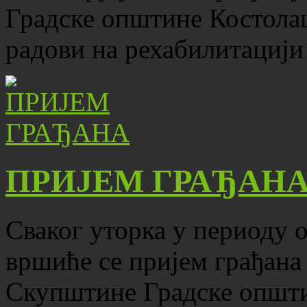
Градске општине Костола
радови на рехабилитацији
ПРИЈЕМ ГРАЂАН
Сваког уторка у периоду о
вршиће се пријем грађана
Скупштине Градске општ