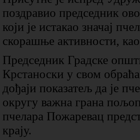
поздравио председник ов
који је истакао значај пче
скорашње активности, као
Председник Градске општ
Крстаноски у свом обраћа
дођаји показатељ да је пч
округу важна грана пољоп
пчелара Пожаревац предст
крају.