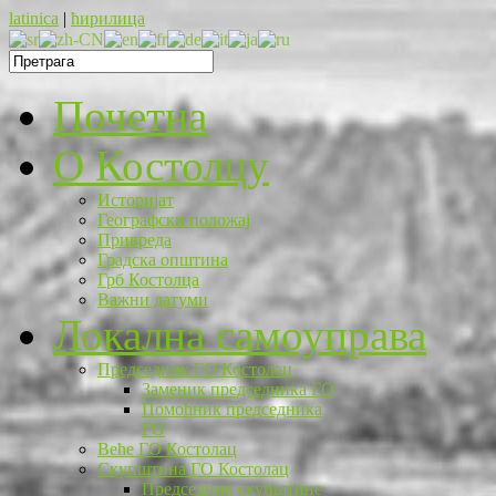
latinica
|
ћирилица
Почетна
O Костолцу
Историјат
Географски положај
Привреда
Градска општина
Грб Костолца
Важни датуми
Локална самоуправа
Председник ГО Костолац
Заменик председника ГО
Помоћник председника
ГО
Веће ГО Костолац
Скупштина ГО Костолац
Председник скупштине