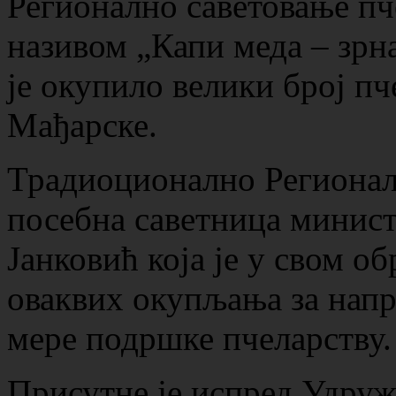
Регионално саветовање пч
називом „Капи меда – зрна
је окупило велики број пч
Мађарске.
Традиоционално Регионалн
посебна саветница минис
Јанковић која је у свом о
оваквих окупљања за напр
мере подршке пчеларству.
Присутне је испред Удру