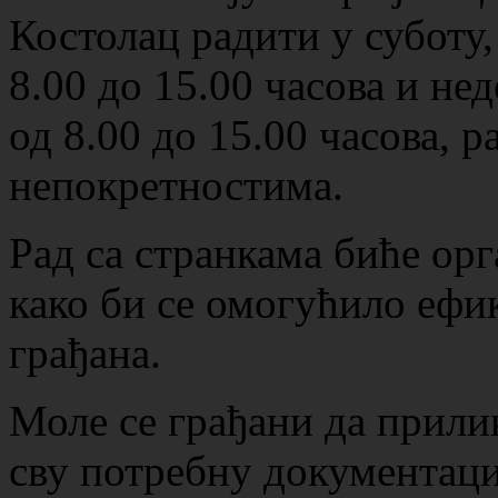
Костолац радити у суботу,
8.00 до 15.00 часова и не
од 8.00 до 15.00 часова, р
непокретностима.
Рад са странкама биће ор
како би се омогућило ефи
грађана.
Моле се грађани да прили
сву потребну документаци