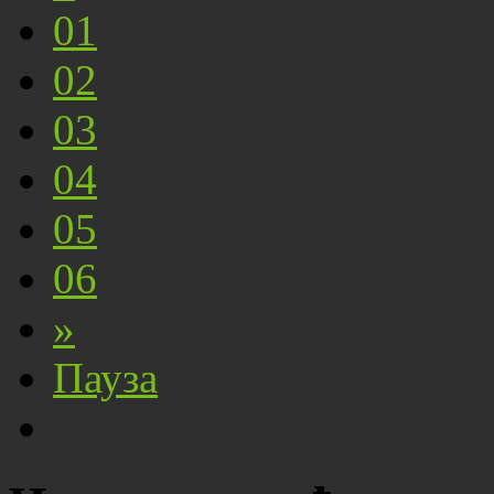
01
02
03
04
05
06
»
Пауза