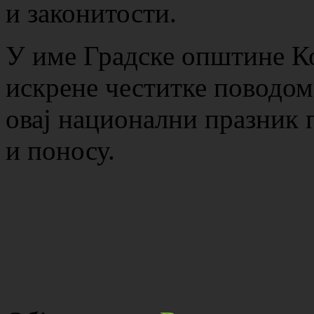
и законитости.
У име Градске општине Ко
искрене честитке поводом
овај национални празник п
и поносу.