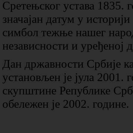
Сретењског устава 1835. г
значајан датум у историји
симбол тежње нашег народ
независности и уређеној 
Дан државности Србије к
установљен је јула 2001.
скупштине Републике Срби
обележен је 2002. године.