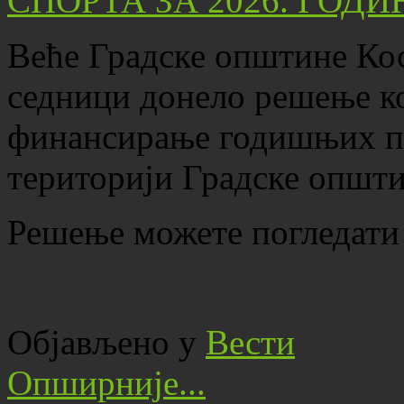
Веће Градске општине Кос
седници донело решење ко
финансирање годишњих пр
територији Градске општи
Решење можете погледати
Објављено у
Вести
Опширније...