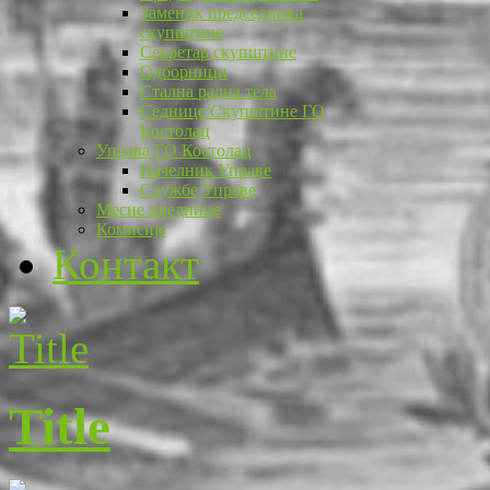
Заменик председника
скупштине
Секретар скупштине
Одборници
Стална радна тела
Седнице Скупштине ГО
Костолац
Управа ГО Костолац
Начелник Управе
Службе Управе
Месне заједнице
Комисије
Контакт
Title