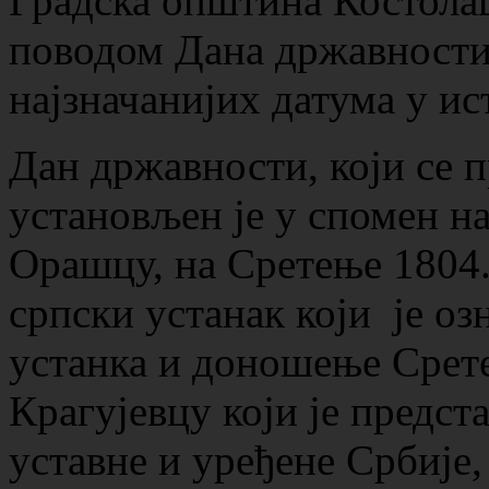
Градска општина Костолац
поводом Дана државности 
најзначанијих датума у ис
Дан државности, који се п
установљен је у спомен на
Орашцу, на Сретење 1804.
српски устанак који је о
устанка и доношење Срет
Крагујевцу који је предс
уставне и уређене Србије,