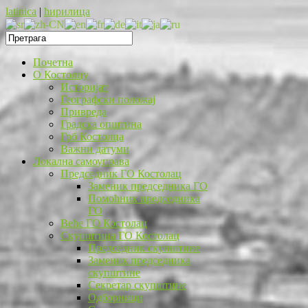
latinica
|
ћирилица
Почетна
O Костолцу
Историјат
Географски положај
Привреда
Градска општина
Грб Костолца
Важни датуми
Локална самоуправа
Председник ГО Костолац
Заменик председника ГО
Помоћник председника
ГО
Веће ГО Костолац
Скупштина ГО Костолац
Председник скупштине
Заменик председника
скупштине
Секретар скупштине
Одборници