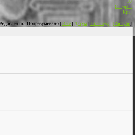
10
Следећа
Крај
Редослед по: Подразумевано |
Име
|
Датум
|
Прегледа
|
[Растуће
]