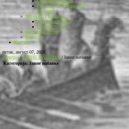
Стална радна тела
Седнице Скупштине ГО
Костолац
Управа ГО Костолац
Начелник Управе
Службе Управе
Месне заједнице
Комисије
Контакт
петак, август 07, 2026
Почетна
/
ЈАВНЕ НАБАВКЕ
/
Јавне набавке
Категорија: Јавне набавке