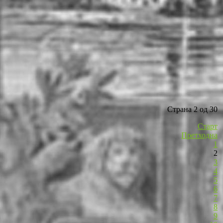
Страна 2 од 30
Старт
Претходна
1
2
3
4
5
6
7
8
9