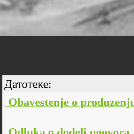
Датотеке:
Obavestenje o produzenj
Odluka o dodeli ugovora 