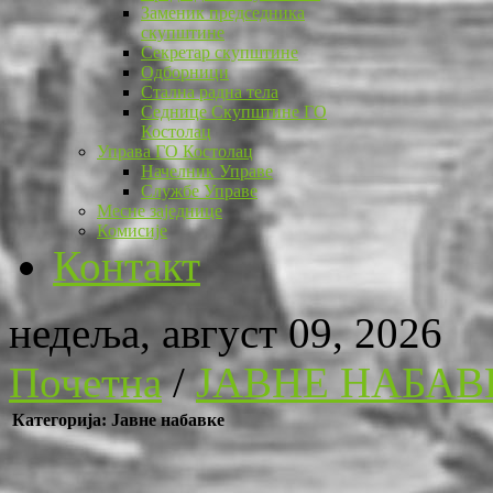
Заменик председника
скупштине
Секретар скупштине
Одборници
Стална радна тела
Седнице Скупштине ГО
Костолац
Управа ГО Костолац
Начелник Управе
Службе Управе
Месне заједнице
Комисије
Контакт
недеља, август 09, 2026
Почетна
/
ЈАВНЕ НАБАВ
Категорија: Јавне набавке