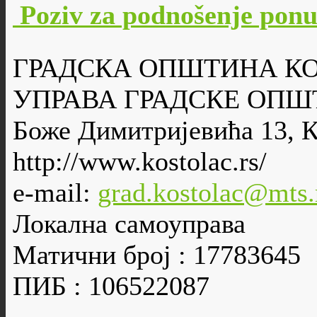
Poziv za podnošenje po
ГРАДСКА ОПШТИНА К
УПРАВА ГРАДСКЕ ОПШ
Боже Димитријевића 13, 
http://www.kostolac.rs/
e-mail:
grad.kostolac@mts.
Локална самоуправа
Матични број : 17783645
ПИБ : 106522087