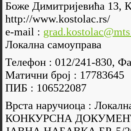
Боже Димитријевића 13, 
http://www.kostolac.rs/
e-mail :
grad.kostolac@mts
Локална самоуправа
Телефон : 012/241-830, Фа
Матични број : 17783645
ПИБ : 106522087
Врста наручиоца : Локалн
КОНКУРСНА ДОКУМЕН