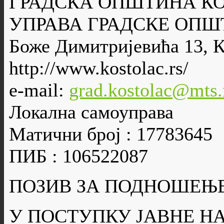
ГРАДСКА ОПШТИНА К
УПРАВА ГРАДСКЕ ОПШ
Боже Димитријевића 13, 
http://www.kostolac.rs/
e-mail:
grad.kostolac@mts.
Локална самоуправа
Матични број : 17783645
ПИБ : 106522087
ПОЗИВ ЗА ПОДНОШЕЊ
У ПОСТУПКУ ЈАВНЕ Н