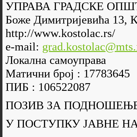
УПРАВА ГРАДСКЕ ОПШ
Боже Димитријевића 13, 
http://www.kostolac.rs/
e-mail:
grad.kostolac@mts.
Локална самоуправа
Матични број : 17783645
ПИБ : 106522087
ПОЗИВ ЗА ПОДНОШЕЊ
У ПОСТУПКУ ЈАВНЕ Н