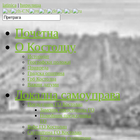
latinica
|
ћирилица
Почетна
O Костолцу
Историјат
Географски положај
Привреда
Градска општина
Грб Костолца
Важни датуми
Локална самоуправа
Председник ГО Костолац
Заменик председника ГО
Помоћник председника
ГО
Веће ГО Костолац
Скупштина ГО Костолац
Председник скупштине