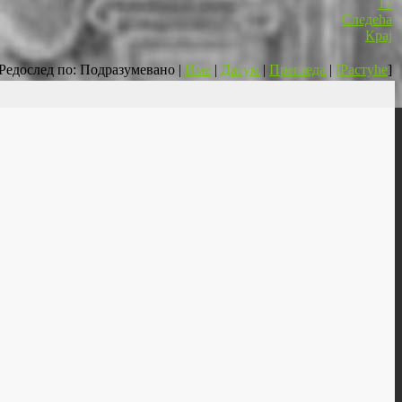
17
Следећа
Крај
Редослед по: Подразумевано |
Име
|
Датум
|
Прегледа
|
[Растуће
]