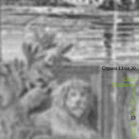
Страна 13 од 30
Старт
Претходна
8
9
10
11
12
13
14
15
16