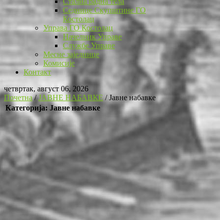
Стална радна тела
Седнице Скупштине ГО
Костолац
Управа ГО Костолац
Начелник Управе
Службе Управе
Месне заједнице
Комисије
Контакт
четвртак, август 06, 2026
Почетна
/
ЈАВНЕ НАБАВКЕ
/
Јавне набавке
Категорија: Јавне набавке