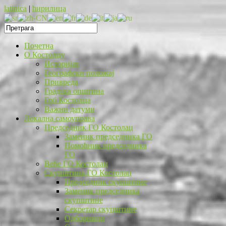
latinica
|
ћирилица
Почетна
O Костолцу
Историјат
Географски положај
Привреда
Градска општина
Грб Костолца
Важни датуми
Локална самоуправа
Председник ГО Костолац
Заменик председника ГО
Помоћник председника
ГО
Веће ГО Костолац
Скупштина ГО Костолац
Председник скупштине
Заменик председника
скупштине
Секретар скупштине
Одборници