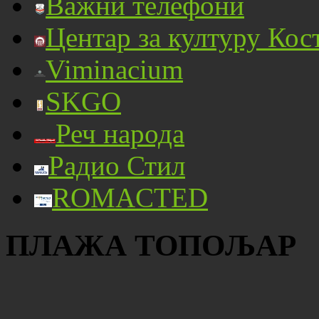
Важни телефони
Центар за културу Кос
Viminacium
SKGO
Реч народа
Радио Стил
ROMACTED
ПЛАЖА ТОПОЉАР