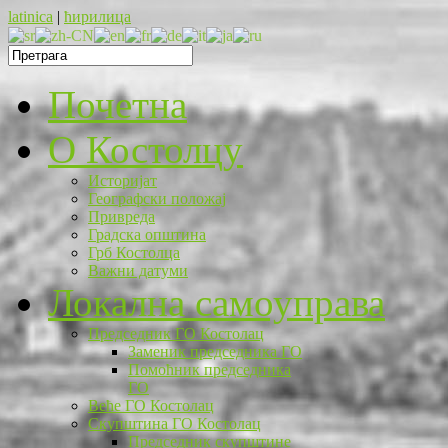
latinica
|
ћирилица
Почетна
O Костолцу
Историјат
Географски положај
Привреда
Градска општина
Грб Костолца
Важни датуми
Локална самоуправа
Председник ГО Костолац
Заменик председника ГО
Помоћник председника
ГО
Веће ГО Костолац
Скупштина ГО Костолац
Председник скупштине