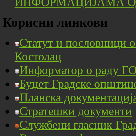
ИНФОРМАЦИЈАМА ОД
Корисни линкови
Статут и пословници 
Костолац
Информатор о раду ГО
Буџет Градске општин
Планска документациј
Стратешки документи
Службени гласник Гра