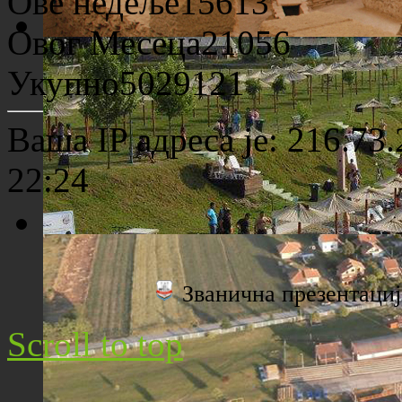
Ове недеље
15613
Овог Месеца
21056
Археолошко налазиште "Viminacium"
Укупно
5029121
Ваша IP адреса је: 216.73
22:24
Плажа "Топољар" - Поглед са торња
Званична презентац
Scroll to top