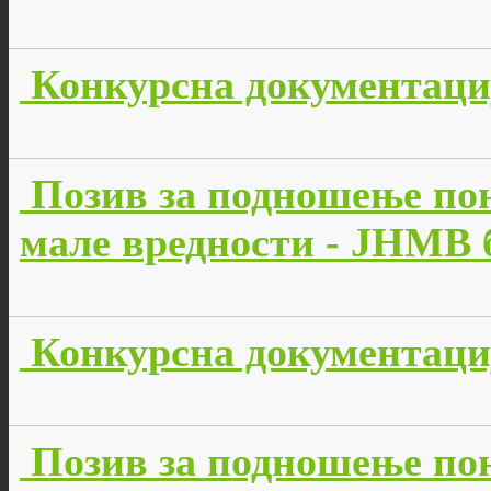
Конкурсна документација
Позив за подношење пон
мале вредности - JНМВ б
Конкурсна документација
Позив за подношење пон