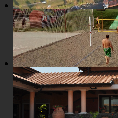
Плажа "Топољар" - Поглед из ваздуха
Плажа "Топољар" - Терени на песку