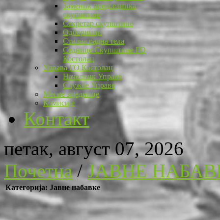
Заменик председника
скупштине
Секретар скупштине
Одборници
Стална радна тела
Седнице Скупштине ГО
Костолац
Управа ГО Костолац
Начелник Управе
Службе Управе
Месне заједнице
Комисије
Контакт
петак, август 07, 2026
Почетна
/
ЈАВНЕ НАБАВ
Категорија: Јавне набавке