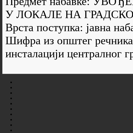
Предмет набавке: УВО
У ЛОКАЛЕ НА ГРАДСК
Врста поступка: јавна наб
Шифра из општег речника 
инсталацији централног г