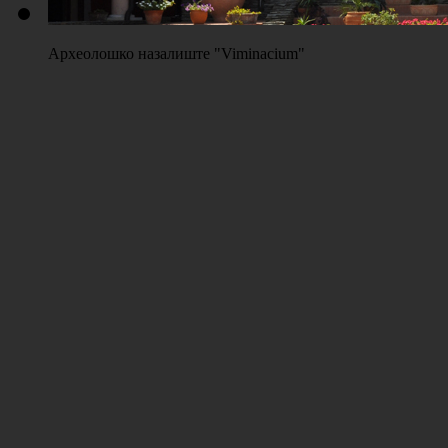
Археолошко назалиште "Viminacium"