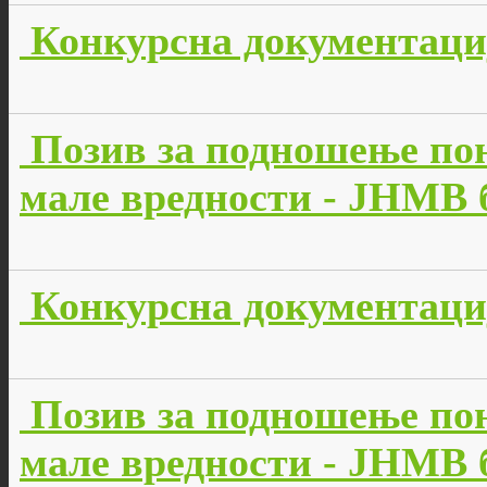
Конкурсна документација
Позив за подношење пон
мале вредности - JНМВ б
Конкурсна документација
Позив за подношење пон
мале вредности - JНМВ б