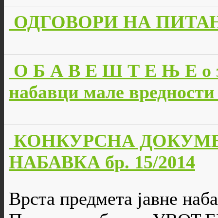
ОДГОВОРИ НА ПИТАЊА 
О Б А В Е Ш Т Е Њ Е о 
набавци мале вредности 
КОНКУРСНА ДОКУМЕ
НАБАВКА бр. 15/2014
Врста предмета јавне наба