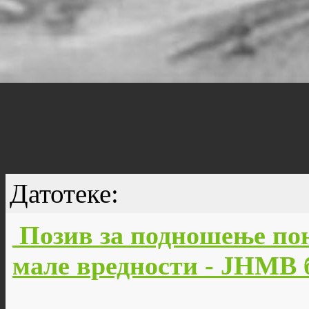
Датотеке:
Позив за подношење пон
мале вредности - JНМВ б