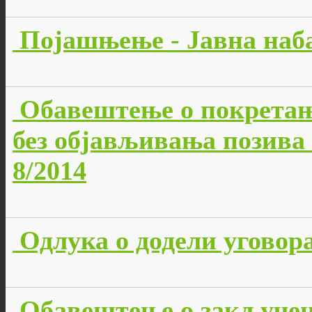
Појашњење - Јавна наба
Обавештење о покретањ
без објављивања позива 
8/2014
Одлука о додели уговора
Обавештење о закључено