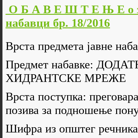
О Б А В Е Ш Т Е Њ Е о 
набавци бр. 18/2016
Врста предмета јавне наба
Предмет набавке: ДОД
ХИДРАНТСКЕ МРЕЖЕ
Врста поступка: преговар
позива за подношење пон
Шифра из општег речника 