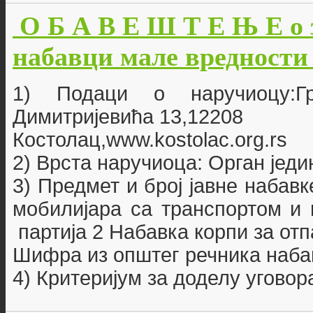
О Б А В Е Ш Т Е Њ Е о 
набавци мале вредности бр
1) Подаци о наручиоцу:Г
Димитријевића 13,12208
Костолац,www.kostolac.org.rs
2) Врста наручиоца: Орган јед
3) Предмет и број јавне набав
мобилијара са транспортом и 
партија 2 Набавка корпи за отп
Шифра из општег речника наба
4) Критеријум за доделу уговор