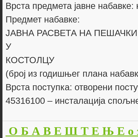
Врста предмета јавне набавке:
Предмет набавке:
ЈАВНА РАСВЕТА НА ПЕШАЧК
У
КОСТОЛЦУ
(број из годишњег плана набавк
Врста поступка: отворени пост
45316100 – инсталација спољн
О Б А В Е Ш Т Е Њ Е о 