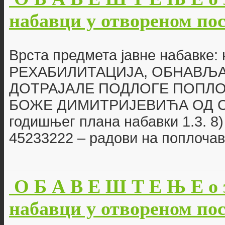
набавци у отвореном пост
Врста предмета јавне набавке:
РЕХАБИЛИТАЦИЈА, ОБНАВЉА
ДОТРАЈАЛЕ ПОДЛОГЕ ПОПЛО
БОЖЕ ДИМИТРИЈЕВИЋА ОД СП
годишњег плана набавки 1.3. 8)
45233222 – радови на поплоч
О Б А В Е Ш Т Е Њ Е о 
набавци у отвореном пост