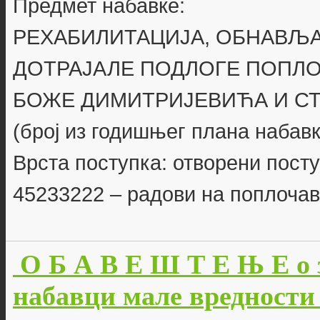
Предмет набавке:
РЕХАБИЛИТАЦИЈА, ОБНАВЉА
ДОТРАЈАЛЕ ПОДЛОГЕ ПОПЛ
БОЖЕ ДИМИТРИЈЕВИЋА И С
(број из годишњег плана набавк
Врста поступка: отворени пост
45233222 – радови на поплоч
О Б А В Е Ш Т Е Њ Е о 
набавци мале вредности б