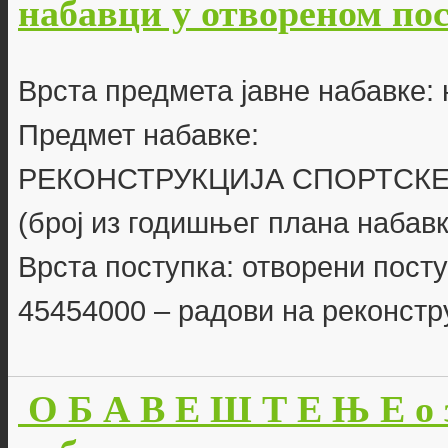
набавци у отвореном пост
Врста предмета јавне набавке:
Предмет набавке:
РЕКОНСТРУКЦИЈА СПОРТСКЕ
(број из годишњег плана набавк
Врста поступка: отворени пост
45454000 – радови на реконстр
О Б А В Е Ш Т Е Њ Е о 