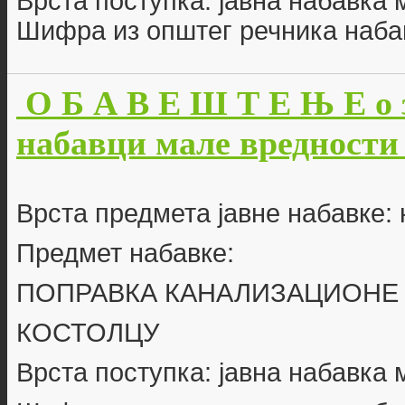
Врста поступка: јавна набавка
Шифра из општег речника набав
О Б А В Е Ш Т Е Њ Е о 
набавци мале вредности б
Врста предмета јавне набавке: 
Предмет набавке:
ПОПРАВКА КАНАЛИЗАЦИОНЕ 
КОСТОЛЦУ
Врста поступка: јавна набавка