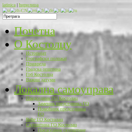
latinica
|
ћирилица
Почетна
O Костолцу
Историјат
Географски положај
Привреда
Градска општина
Грб Костолца
Важни датуми
Локална самоуправа
Председник ГО Костолац
Заменик председника ГО
Помоћник председника
ГО
Веће ГО Костолац
Скупштина ГО Костолац
Председник скупштине