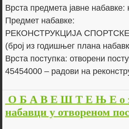
Врста предмета јавне набавке:
Предмет набавке:
РЕКОНСТРУКЦИЈА СПОРТСКЕ
(број из годишњег плана набавк
Врста поступка: отворени пост
45454000 – радови на реконстр
О Б А В Е Ш Т Е Њ Е о 
набавци у отвореном пос