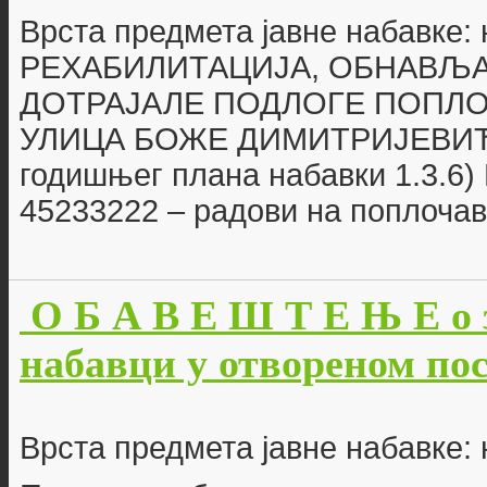
Врста предмета јавне набавке:
РЕХАБИЛИТАЦИЈА, ОБНАВЉА
ДОТРАЈАЛЕ ПОДЛОГЕ ПОПЛ
УЛИЦА БОЖЕ ДИМИТРИЈЕВИЋА
годишњег плана набавки 1.3.6) 
45233222 – радови на поплоч
О Б А В Е Ш Т Е Њ Е о 
набавци у отвореном пост
Врста предмета јавне набавке: