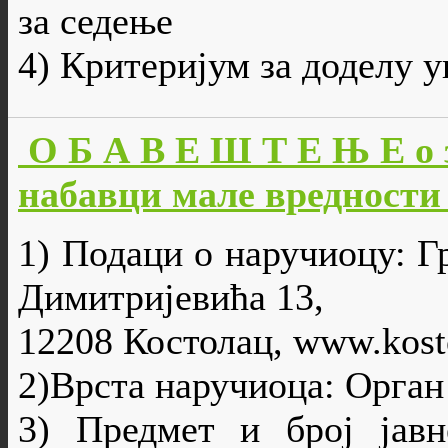
за седење
4) Критеријум за доделу 
О Б А В Е Ш Т Е Њ Е о 
набавци мале вредности б
1) Подаци о наручиоцу: Г
Димитријевића 13,
12208 Костолац, www.kosto
2)Врста наручиоца: Орган
3) Предмет и број јавн