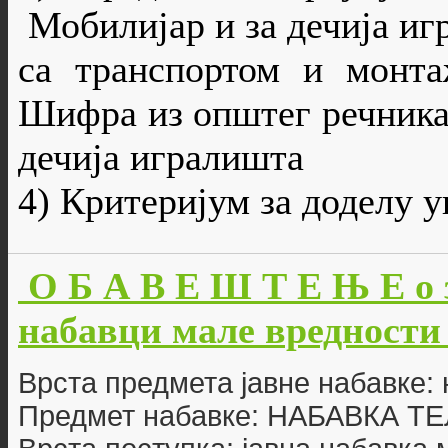
Мобилијар и за дечија иг
са транспортом и монтаж
Шифра из општег речника 
дечија игралишта
4) Критеријум за доделу 
О Б А В Е Ш Т Е Њ Е о 
набавци мале вредности б
Врста предмета јавне набавке: 
Предмет набавке: НАБАВКА 