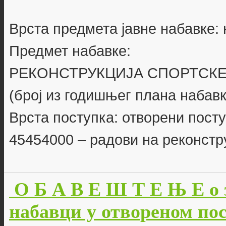
Врста предмета јавне набавке:
Предмет набавке:
РЕКОНСТРУКЦИЈА СПОРТСКЕ
(број из годишњег плана набавк
Врста поступка: отворени пост
45454000 – радови на реконстр
О Б А В Е Ш Т Е Њ Е о 
набавци у отвореном пост