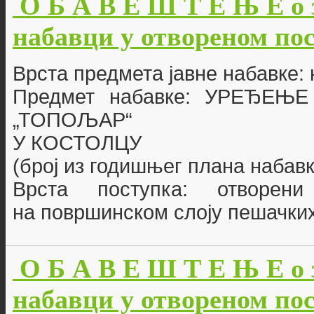
О Б А В Е Ш Т Е Њ Е о 
набавци у отвореном пост
Врста предмета јавне набавке:
Предмет набавке: УРЕЂЕ
„ТОПОЉАР“
У КОСТОЛЦУ
(број из годишњег плана набавк
Врста поступка: отворен
на површинском слоју пешачких
О Б А В Е Ш Т Е Њ Е о 
набавци у отвореном пост