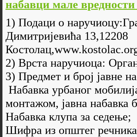
набавци мале вредности бр
1) Подаци о наручиоцу:Гр
Димитријевића 13,12208
Костолац,www.kostolac.org
2) Врста наручиоца: Орга
3) Предмет и број јавне н
Набавка урбаног мобилија
монтажом, јавна набавка б
Набавка клупа за седење;
Шифра из општег речника