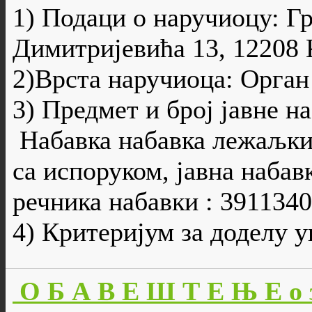
1) Подаци о наручиоцу: Г
Димитријевића 13, 12208 К
2)Врста наручиоца: Орган
3) Предмет и број јавне н
Набавка набавка лежаљки
са испоруком, јавна набав
речника набавки : 391134
4) Критеријум за доделу 
О Б А В Е Ш Т Е Њ Е о 