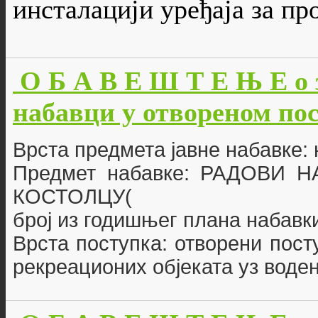
инсталацији уређаја за п
О Б А В Е Ш Т Е Њ Е о 
набавци у отвореном пост
Врста предмета јавне набавке:
Предмет набавке: РАДОВИ
КОСТОЛЦУ(
број из годишњег плана набавки
Врста поступка: отворени пост
рекреационих објеката уз воде