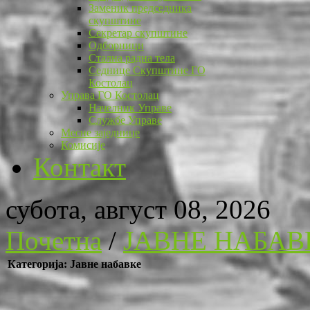
Заменик председника
скупштине
Секретар скупштине
Одборници
Стална радна тела
Седнице Скупштине ГО
Костолац
Управа ГО Костолац
Начелник Управе
Службе Управе
Месне заједнице
Комисије
Контакт
субота, август 08, 2026
Почетна
/
ЈАВНЕ НАБАВ
Категорија: Јавне набавке