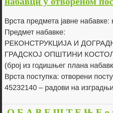
набавци у отвореном пост
Врста предмета јавне набавке: 
Предмет набавке:
РЕКОНСТРУКЦИЈА И ДОГРА
ГРАДСКОЈ ОПШТИНИ КОСТО
(број из годишњег плана набавки
Врста поступка: отворени пост
45232140 – радови на изградњи
О Б А В Е Ш Т Е Њ Е о 