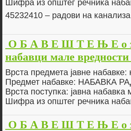
Шифра из општег речника наба
45232410 – радови на канализ
О Б А В Е Ш Т Е Њ Е о 
набавци мале вредности б
Врста предмета јавне набавке: 
Предмет набавке: НАБАВКА Р
Врста поступка: јавна набавка
Шифра из општег речника набав
О Б А В Е Ш Т Е Њ Е о 