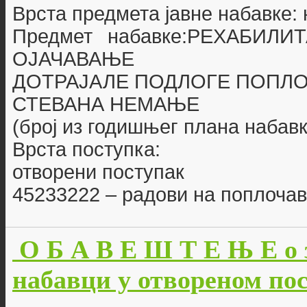
Врста предмета јавне набавке:
Предмет набавке:РЕХАБИЛ
ОЈАЧАВАЊЕ
ДОТРАЈАЛЕ ПОДЛОГЕ ПОПЛО
СТЕВАНА НЕМАЊЕ
(број из годишњег плана набавк
Врста поступка:
отворени поступак
45233222 – радови на поплоч
О Б А В Е Ш Т Е Њ Е о 
набавци у отвореном пост