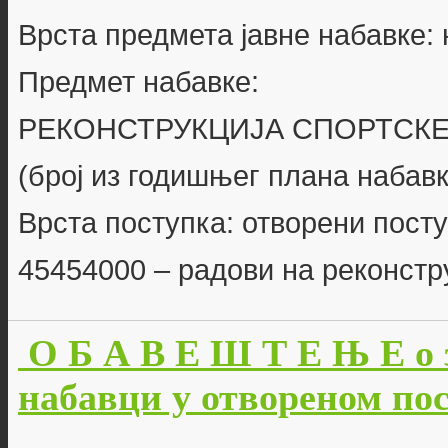
Врста предмета јавне набавке:
Предмет набавке:
РЕКОНСТРУКЦИЈА СПОРТСКЕ
(број из годишњег плана набавк
Врста поступка: отворени пост
45454000 – радови на реконстр
О Б А В Е Ш Т Е Њ Е о 
набавци у отвореном пост