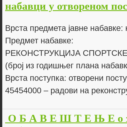
набавци у отвореном пост
Врста предмета јавне набавке:
Предмет набавке:
РЕКОНСТРУКЦИЈА СПОРТСКЕ
(број из годишњег плана набавк
Врста поступка: отворени пост
45454000 – радови на реконстр
О Б А В Е Ш Т Е Њ Е о 