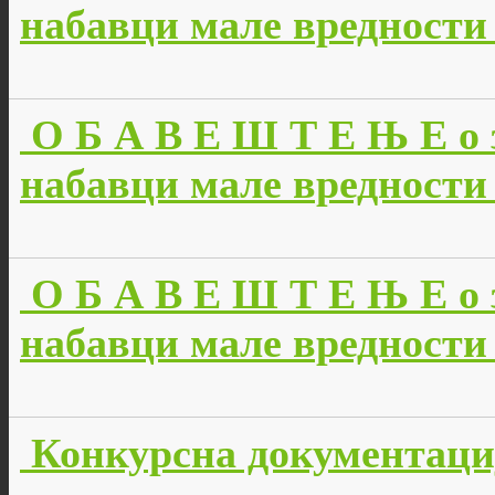
набавци мале вредности 
О Б А В Е Ш Т Е Њ Е о 
набавци мале вредности 
О Б А В Е Ш Т Е Њ Е о 
набавци мале вредности 
Конкурсна документаци