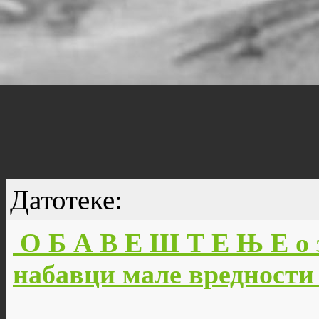
Датотеке:
О Б А В Е Ш Т Е Њ Е о 
набавци мале вредности 